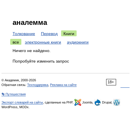
аналемма
Толкование
Перевод
Книги
все
электронные книги
аудиокниги
Ничего не найдено.
Попробуйте изменить запрос
© Академик, 2000-2026
18+
Обратная связь:
Техподдержка
,
Реклама на сайте
👣 Путешествия
Экспорт словарей на сайты
, сделанные на PHP,
Joomla,
Drupal,
WordPress, MODx.